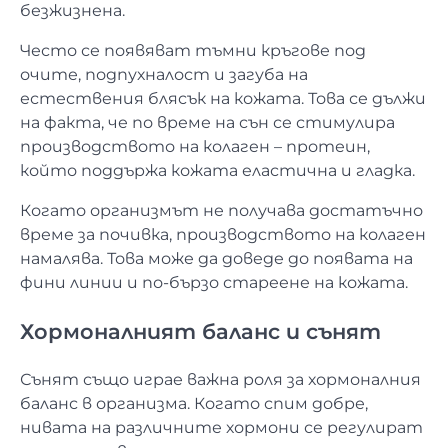
безжизнена.
Често се появяват тъмни кръгове под
очите, подпухналост и загуба на
естествения блясък на кожата. Това се дължи
на факта, че по време на сън се стимулира
производството на колаген – протеин,
който поддържа кожата еластична и гладка.
Когато организмът не получава достатъчно
време за почивка, производството на колаген
намалява. Това може да доведе до появата на
фини линии и по-бързо стареене на кожата.
Хормоналният баланс и сънят
Сънят също играе важна роля за хормоналния
баланс в организма. Когато спим добре,
нивата на различните хормони се регулират