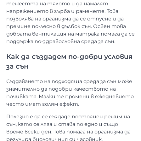
тежестта на тялото и да намалят
напрежението в гърба и раменете. Това
позволява на организма да се отпусне и да
премине по-лесно в дълбок сън. Освен това
добрата вентилация на матрака помага да се
поддържа по-здравословна среда за сън.
Как да създадем по-добри условия
за сън
Създаването на подходяща среда за сън може
значително да подобри качеството на
почивката. Малките промени в ежедневието
често имат голям ефект.
Полезно е да се създаде постоянен режим на
сън, като се ляга и става по едно и също
време всеки ден. Това помага на организма да
регулира биологичния си часовник.