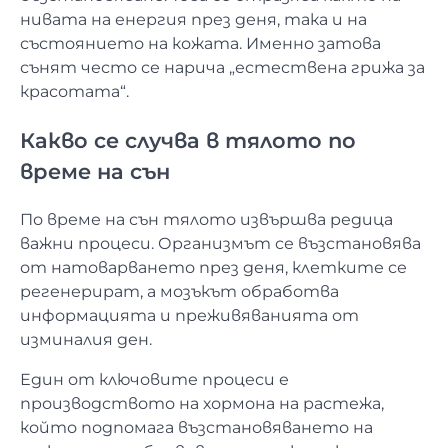
нивата на енергия през деня, така и на
състоянието на кожата. Именно затова
сънят често се нарича „естествена грижа за
красотата“.
Какво се случва в тялото по
време на сън
По време на сън тялото извършва редица
важни процеси. Организмът се възстановява
от натоварването през деня, клетките се
регенерират, а мозъкът обработва
информацията и преживяванията от
изминалия ден.
Един от ключовите процеси е
производството на хормона на растежа,
който подпомага възстановяването на