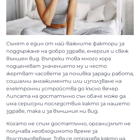
Сънят е един от най-важните фактори за
поддържане на добро здраве, енергия и свеж
външен вид. Въпреки това много хора
подценяват значението му и често
жертват часовете за почивка заради работа,
социални ангажименти или използване на
електронни устройства до късно вечер.
Липсата на достатъчно сън обаче може да
има сериозни последствия както за нашето
здраве, така и за външния ни вид.
Когато не спим достатъчно, организмът не
получава необходимото време за
възстановяване. Това се отразява както на