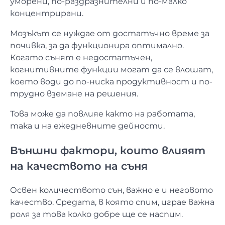
уморени, по-раздразнителни и по-малко
концентрирани.
Мозъкът се нуждае от достатъчно време за
почивка, за да функционира оптимално.
Когато сънят е недостатъчен,
когнитивните функции могат да се влошат,
което води до по-ниска продуктивност и по-
трудно вземане на решения.
Това може да повлияе както на работата,
така и на ежедневните дейности.
Външни фактори, които влияят
на качеството на съня
Освен количеството сън, важно е и неговото
качество. Средата, в която спим, играе важна
роля за това колко добре ще се наспим.