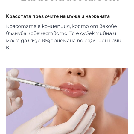
Красотата през очите на мъжа и на жената
Красотата е концепция, която от векове
вълнува човечеството. Тя е субективна и
може да бъде възприемана по различен начин
в…