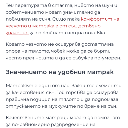
Температурата в стаята, нивото на шум и
осветлението могат значително да
повлияят на съня. Също така
комфортът на
леглото и матрака е от съществено
значение
за спокойната нощна почивка.
Когато леглото не осигурява достатъчна
опора на тялото, човек може да се върти
често през нощта и да се събужда по-уморен.
Значението на удобния матрак
Матракът е един от най-важните елементи
за качествения сън. Той трябва да осигурява
правилна позиция на тялото и да подпомага
отпускането на мускулите по време на сън.
Качествените матраци могат да помогнат
за по-равномерно разпределение на