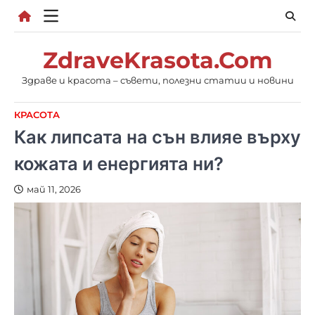
Skip
to
content
ZdraveKrasota.Com
Здраве и красота – съвети, полезни статии и новини
КРАСОТА
Как липсата на сън влияе върху
кожата и енергията ни?
май 11, 2026