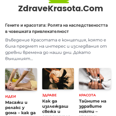
Гените и красотата: Ролята на наследствеността
в човешката привлекателност
Въведение Красотата е концепция, която е
била предмет на интерес и изследвания от
древни времена до наши дни. Докато
външният…
ЗДРАВЕ
КРАСОТА
ИДЕИ
Как да
Тайните на
Масажи и
изглеждаш
здравите
релакс у
свежа и
нокти –
дома – как да