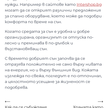
нужди. Например в сайтове като
Intershop.bg
могат да се открият различни предложения
за спално оборудване, което може да подобри
комфорта по време на сън.
Когато средата за сън е удобна и добре
организирана, организмът се отпуска по-
лесно и преминава в по-дълбок и
възстановяващ сън.
С времето добрият сън започва да се
отразява положително не само върху нивата
на енергия, но и върху външния вид. Кожата
изглежда по-свежа, погледът е по-отпочинал,
а цялостното усещане за жизненост се
подобрява.
Навигация
⟵
⟶
Как да се събуждаме
Храната като