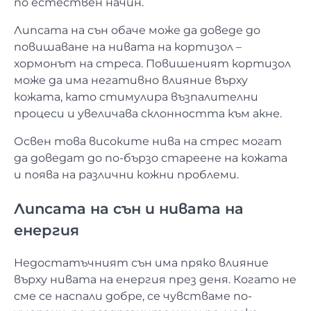
по естествен начин.
Липсата на сън обаче може да доведе до
повишаване на нивата на кортизол –
хормонът на стреса. Повишеният кортизол
може да има негативно влияние върху
кожата, като стимулира възпалителни
процеси и увеличава склонността към акне.
Освен това високите нива на стрес могат
да доведат до по-бързо стареене на кожата
и поява на различни кожни проблеми.
Липсата на сън и нивата на
енергия
Недостатъчният сън има пряко влияние
върху нивата на енергия през деня. Когато не
сме се наспали добре, се чувстваме по-