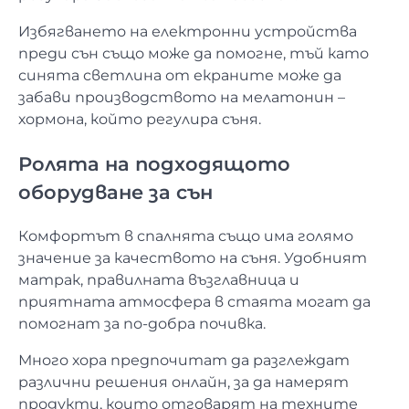
Избягването на електронни устройства
преди сън също може да помогне, тъй като
синята светлина от екраните може да
забави производството на мелатонин –
хормона, който регулира съня.
Ролята на подходящото
оборудване за сън
Комфортът в спалнята също има голямо
значение за качеството на съня. Удобният
матрак, правилната възглавница и
приятната атмосфера в стаята могат да
помогнат за по-добра почивка.
Много хора предпочитат да разглеждат
различни решения онлайн, за да намерят
продукти, които отговарят на техните