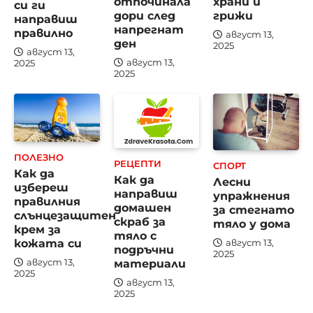
отпочинала
храни и
си ги
дори след
грижи
направиш
напрегнат
правилно
август 13,
ден
2025
август 13,
август 13,
2025
2025
ПОЛЕЗНО
РЕЦЕПТИ
СПОРТ
Как да
Как да
Лесни
избереш
направиш
упражнения
правилния
домашен
за стегнато
слънцезащитен
скраб за
тяло у дома
крем за
тяло с
кожата си
август 13,
подръчни
2025
материали
август 13,
2025
август 13,
2025