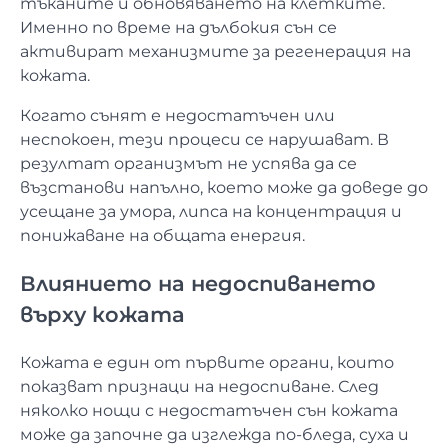
тъканите и обновяването на клетките.
Именно по време на дълбокия сън се
активират механизмите за регенерация на
кожата.
Когато сънят е недостатъчен или
неспокоен, тези процеси се нарушават. В
резултат организмът не успява да се
възстанови напълно, което може да доведе до
усещане за умора, липса на концентрация и
понижаване на общата енергия.
Влиянието на недоспиването
върху кожата
Кожата е един от първите органи, които
показват признаци на недоспиване. След
няколко нощи с недостатъчен сън кожата
може да започне да изглежда по-бледа, суха и