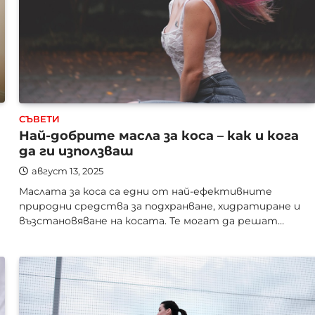
СЪВЕТИ
Най-добрите масла за коса – как и кога
да ги използваш
август 13, 2025
Маслата за коса са едни от най-ефективните
природни средства за подхранване, хидратиране и
възстановяване на косата. Те могат да решат…