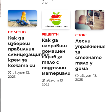
2025
ПОЛЕЗНО
РЕЦЕПТИ
СПОРТ
Как да
Как да
Лесни
избереш
направиш
упражнения
правилния
домашен
за
слънцезащитен
скраб за
стегнато
крем за
тяло с
тяло у
кожата си
подръчни
дома
материали
август 13,
август 13,
2025
2025
август 13,
2025