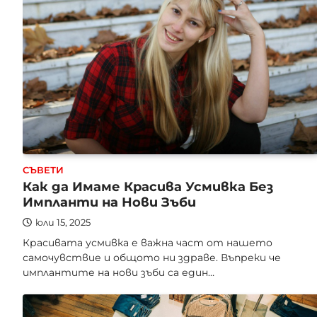
СЪВЕТИ
Как да Имаме Красива Усмивка Без
Импланти на Нови Зъби
юли 15, 2025
Красивата усмивка е важна част от нашето
самочувствие и общото ни здраве. Въпреки че
имплантите на нови зъби са един…