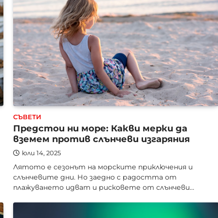
СЪВЕТИ
Предстои ни море: Какви мерки да
вземем против слънчеви изгаряния
юли 14, 2025
Лятото е сезонът на морските приключения и
слънчевите дни. Но заедно с радостта от
плажуването идват и рисковете от слънчеви…