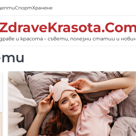
цепти
Спорт
Хранене
ZdraveKrasota.Co
драве и красота – съвети, полезни статии и нови
ети