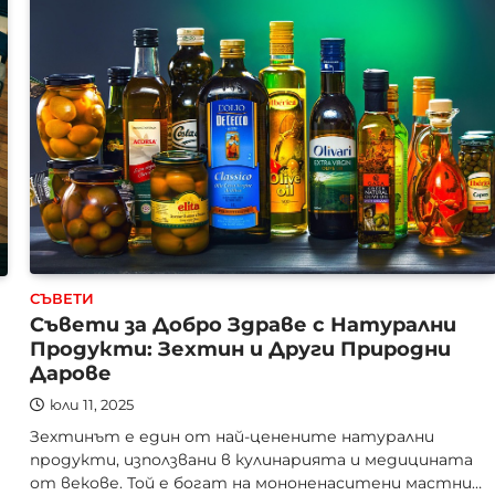
СЪВЕТИ
Съвети за Добро Здраве с Натурални
Продукти: Зехтин и Други Природни
Дарове
юли 11, 2025
Зехтинът е един от най-ценените натурални
продукти, използвани в кулинарията и медицината
от векове. Той е богат на мононенаситени мастни…