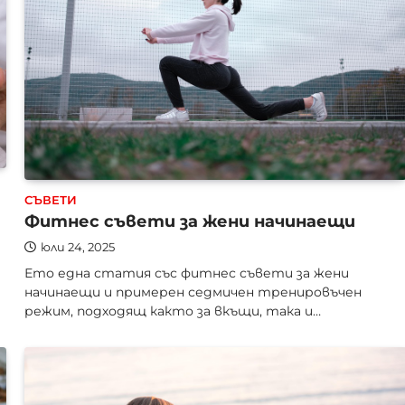
СЪВЕТИ
Фитнес съвети за жени начинаещи
юли 24, 2025
Ето една статия със фитнес съвети за жени
начинаещи и примерен седмичен тренировъчен
режим, подходящ както за вкъщи, така и…