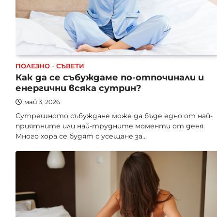
ПОЛЕЗНО
СЪВЕТИ
Как да се събуждаме по-отпочинали и
енергични всяка сутрин?
май 3, 2026
Сутрешното събуждане може да бъде едно от най-
приятните или най-трудните моменти от деня.
Много хора се будят с усещане за…