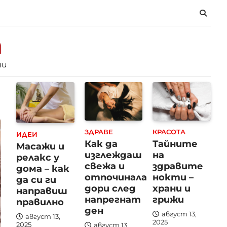
m
ни
ЗДРАВЕ
КРАСОТА
ИДЕИ
Как да
Тайните
Масажи и
изглеждаш
на
релакс у
свежа и
здравите
дома – как
отпочинала
нокти –
да си ги
дори след
храни и
направиш
напрегнат
грижи
правилно
ден
август 13,
август 13,
2025
2025
август 13,