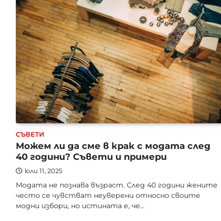
СЪВЕТИ
Можем ли да сме в крак с модата след
40 години? Съвети и примери
юли 11, 2025
Модата не познава възраст. След 40 години жените
често се чувстват неуверени относно своите
модни избори, но истината е, че…