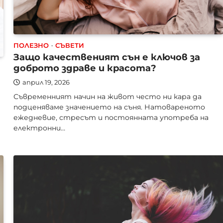
ПОЛЕЗНО
СЪВЕТИ
Защо качественият сън е ключов за
доброто здраве и красота?
април 19, 2026
Съвременният начин на живот често ни кара да
подценяваме значението на съня. Натовареното
ежедневие, стресът и постоянната употреба на
електронни…