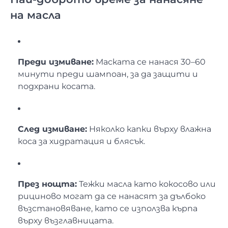
на масла
Преди измиване:
Маската се нанася 30–60
минути преди шампоан, за да защити и
подхрани косата.
След измиване:
Няколко капки върху влажна
коса за хидратация и блясък.
През нощта:
Тежки масла като кокосово или
рициново могат да се нанасят за дълбоко
възстановяване, като се използва кърпа
върху възглавницата.