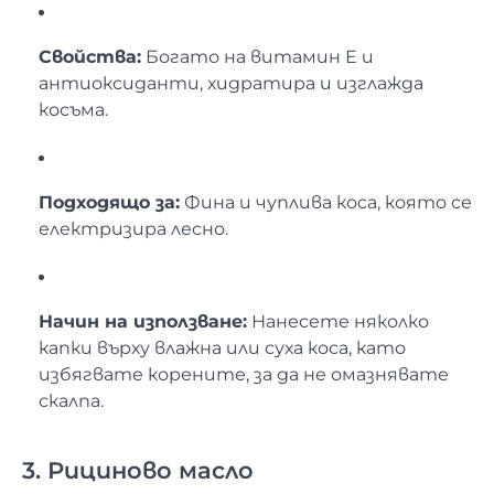
Свойства:
Богато на витамин Е и
антиоксиданти, хидратира и изглажда
косъма.
Подходящо за:
Фина и чуплива коса, която се
електризира лесно.
Начин на използване:
Нанесете няколко
капки върху влажна или суха коса, като
избягвате корените, за да не омазнявате
скалпа.
3. Рициново масло