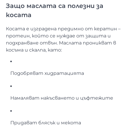
Защо маслата са полезни за
косата
Косата е изградена предимно от кератин –
протеин, който се нуждае от защита и
подхранване отвън. Маслата проникват в
косъма и скалпа, като:
Подобряват хидратацията
Намаляват накъсването и цъфтежите
Придават блясък и мекота