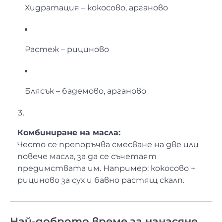
Хидратация – кокосово, арганово
Растеж – рициново
Блясък – бадемово, арганово
Комбиниране на масла:
Често се препоръчва смесване на две или
повече масла, за да се съчетаят
предимствата им. Например: кокосово +
рициново за сух и бавно растящ скалп.
Най-доброто време за нанасяне