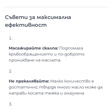
Съвети за максимална
ефективност
Масажирайте скалпа:
Подпомага
кръвообращението и по-доброто
проникване на маслата.
Не прекалявайте:
Малко количество е
достатъчно; твърде много масло може да
направи косата тежка и омазнена.