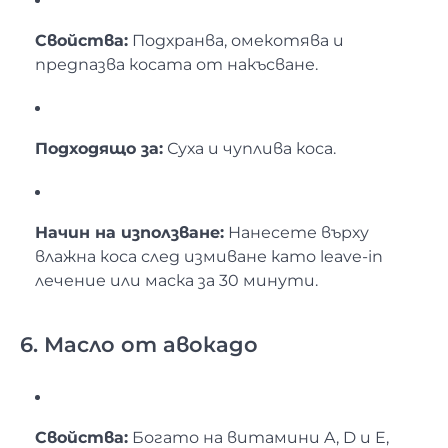
Свойства:
Подхранва, омекотява и
предпазва косата от накъсване.
Подходящо за:
Суха и чуплива коса.
Начин на използване:
Нанесете върху
влажна коса след измиване като leave-in
лечение или маска за 30 минути.
6. Масло от авокадо
Свойства:
Богато на витамини A, D и E,