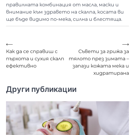
правилната комбинация от масла, маски и
внимание към здравето на скалпа, косата ви
ще бъде видимо по-мека, силна и блестяща.
Навигация
⟵
⟶
Как да се справиш с
Съвети за грижа за
пърхота и сухия скалп
тялото през зимата –
ефективно
запази кожата мека и
хидратирана
Други публикации