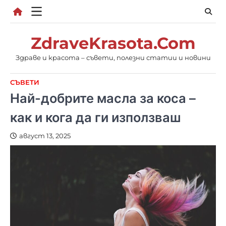
Skip
to
content
ZdraveKrasota.Com
Здраве и красота – съвети, полезни статии и новини
СЪВЕТИ
Най-добрите масла за коса –
как и кога да ги използваш
август 13, 2025