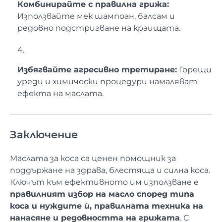
Комбинирайте с правилна грижа:
Използвайте мек шампоан, балсам и
редовно подстригване на краищата.
Избягвайте агресивно третиране:
Горещи
уреди и химически процедури намаляват
ефекта на маслата.
Заключение
Маслата за коса са ценен помощник за
поддържане на здрава, блестяща и силна коса.
Ключът към ефективното им използване е
правилният избор на масло според типа
коса и нуждите ѝ, правилната техника на
нанасяне и редовността на грижата
. С