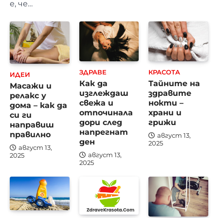
е, че…
ЗДРАВЕ
КРАСОТА
ИДЕИ
Как да
Тайните на
Масажи и
изглеждаш
здравите
релакс у
свежа и
нокти –
дома – как да
отпочинала
храни и
си ги
дори след
грижи
направиш
напрегнат
правилно
август 13,
ден
2025
август 13,
август 13,
2025
2025