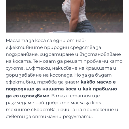
Маслата за коса са едни от най-
ефективните природни средства за
подхранване, хидратиране и възстановяване
на косата. Те могат да решат проблеми като
сухота, цъфтежи, накъсване на краищата и
дори забавяне на косопада. Но за да бъдат
ефективни, трябва да знаем
какво масло е
подходящо за нашата коса и как правилно
да го използваме
. В тази статия ще
разгледаме най-добрите масла за коса,
техните свойства, начина на приложение и
съвети за оптимални резултати.