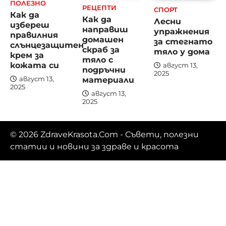
ПОЛЕЗНО
РЕЦЕПТИ
СПОРТ
Как да
Как да
Лесни
избереш
направиш
упражнения
правилния
домашен
за стегнато
слънцезащитен
скраб за
тяло у дома
крем за
тяло с
кожата си
август 13,
подръчни
2025
материали
август 13,
2025
август 13,
2025
© 2026
ZdraveKrasota.Com
- Съвети, полезни
статии и новини за здраве и красота