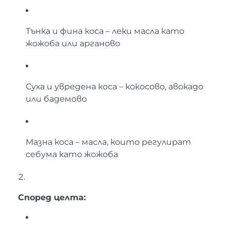
Тънка и фина коса – леки масла като
жожоба или арганово
Суха и увредена коса – кокосово, авокадо
или бадемово
Мазна коса – масла, които регулират
себума като жожоба
Според целта: