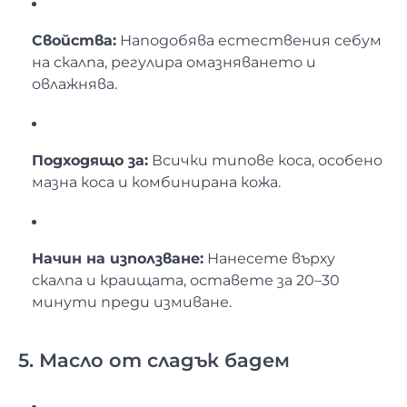
Свойства:
Наподобява естествения себум
на скалпа, регулира омазняването и
овлажнява.
Подходящо за:
Всички типове коса, особено
мазна коса и комбинирана кожа.
Начин на използване:
Нанесете върху
скалпа и краищата, оставете за 20–30
минути преди измиване.
5. Масло от сладък бадем