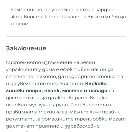
Комбинирайте упражненията с кардио
активности като скачане на въже или бързо
ходене.
Заключение
Системното изпълнение на лесни
упражнения у дома е ефективен начин да
стегнете тялото, да подобрите стойката
и да увеличите енергията си.
Клекове,
лицеви опори, планк, мостче и напади
са
достатъчни, за да активирате всички
основни мускулни групи. Редовността и
правилната техника са ключът към трайни
резултати, а домашните тренировки могат
да станат приятно и здравословно