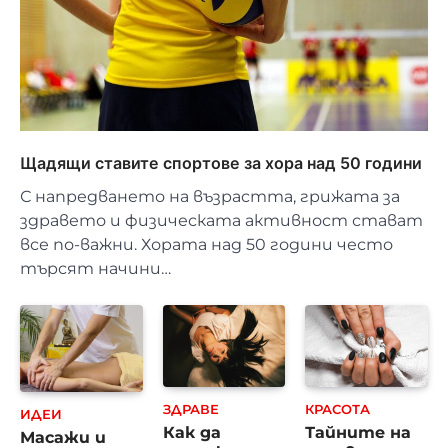
Щадящи ставите спортове за хора над 50 години
С напредването на възрастта, грижата за
здравето и физическата активност стават
все по-важни. Хората над 50 години често
търсят начини…
ЗДРАВЕ
КРАСОТА
ИДЕИ
Как да
Тайните на
Масажи и