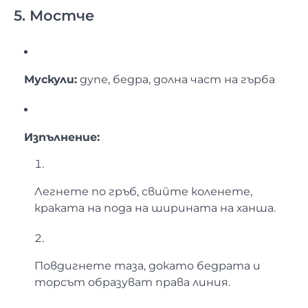
5. Мостче
Мускули:
дупе, бедра, долна част на гърба
Изпълнение:
Легнете по гръб, свийте коленете,
краката на пода на ширината на ханша.
Повдигнете таза, докато бедрата и
торсът образуват права линия.