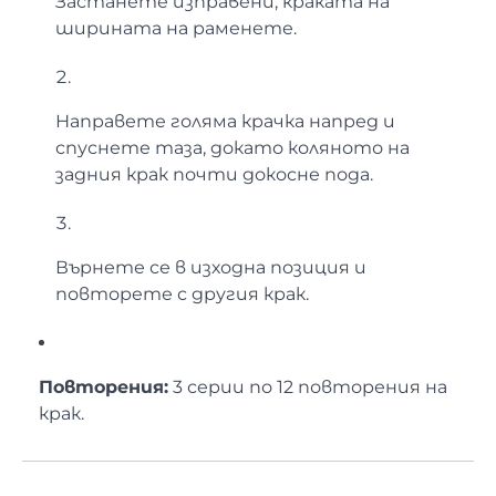
Застанете изправени, краката на
ширината на раменете.
Направете голяма крачка напред и
спуснете таза, докато коляното на
задния крак почти докосне пода.
Върнете се в изходна позиция и
повторете с другия крак.
Повторения:
3 серии по 12 повторения на
крак.