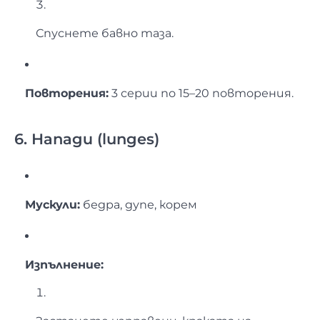
Спуснете бавно таза.
Повторения:
3 серии по 15–20 повторения.
6. Напади (lunges)
Мускули:
бедра, дупе, корем
Изпълнение: