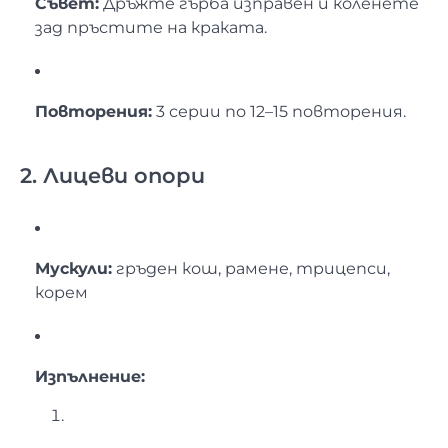
Съвет:
Дръжте гърба изправен и коленете
зад пръстите на краката.
Повторения:
3 серии по 12–15 повторения.
2. Лицеви опори
Мускули:
гръден кош, рамене, трицепси,
корем
Изпълнение: