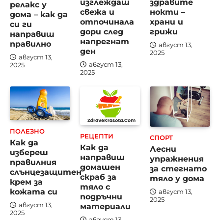
изглеждаш
здравите
релакс у
свежа и
нокти –
дома – как да
отпочинала
храни и
си ги
дори след
грижи
направиш
напрегнат
правилно
август 13,
ден
2025
август 13,
август 13,
2025
2025
ПОЛЕЗНО
РЕЦЕПТИ
СПОРТ
Как да
Как да
Лесни
избереш
направиш
упражнения
правилния
домашен
за стегнато
слънцезащитен
скраб за
тяло у дома
крем за
тяло с
кожата си
август 13,
подръчни
2025
материали
август 13,
2025
август 13,