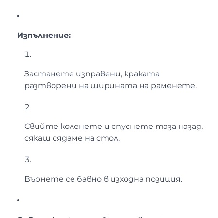
Изпълнение:
Застанете изправени, краката
разтворени на ширината на раменете.
Свийте коленете и спуснете таза назад,
сякаш сядаме на стол.
Върнете се бавно в изходна позиция.