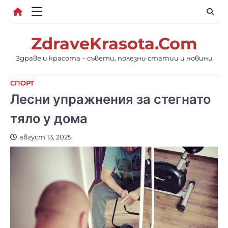
Skip
to
content
ZdraveKrasota.Com
Здраве и красота – съвети, полезни статии и новини
СПОРТ
Лесни упражнения за стегнато
тяло у дома
август 13, 2025