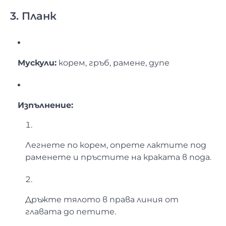
3. Планк
Мускули:
корем, гръб, рамене, дупе
Изпълнение:
Легнете по корем, опрете лактите под
раменете и пръстите на краката в пода.
Дръжте тялото в права линия от
главата до петите.