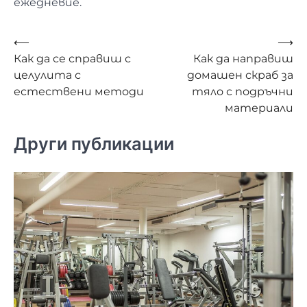
ежедневие.
Навигация
⟵
⟶
Как да се справиш с
Как да направиш
целулита с
домашен скраб за
естествени методи
тяло с подръчни
материали
Други публикации