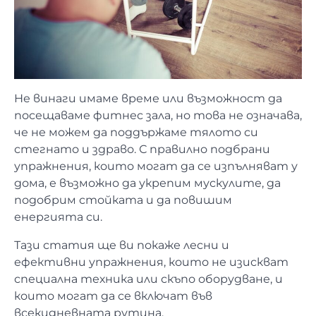
Не винаги имаме време или възможност да
посещаваме фитнес зала, но това не означава,
че не можем да поддържаме тялото си
стегнато и здраво. С правилно подбрани
упражнения, които могат да се изпълняват у
дома, е възможно да укрепим мускулите, да
подобрим стойката и да повишим
енергията си.
Тази статия ще ви покаже лесни и
ефективни упражнения, които не изискват
специална техника или скъпо оборудване, и
които могат да се включат във
всекидневната рутина.