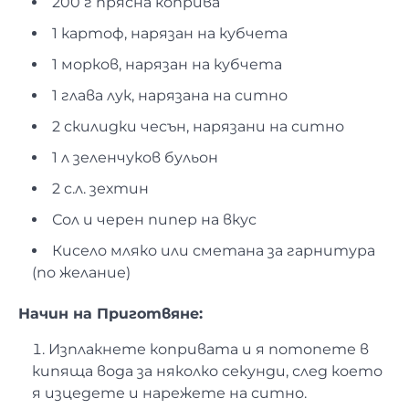
200 г прясна коприва
1 картоф, нарязан на кубчета
1 морков, нарязан на кубчета
1 глава лук, нарязана на ситно
2 скилидки чесън, нарязани на ситно
1 л зеленчуков бульон
2 с.л. зехтин
Сол и черен пипер на вкус
Кисело мляко или сметана за гарнитура
(по желание)
Начин на Приготвяне:
Изплакнете копривата и я потопете в
кипяща вода за няколко секунди, след което
я изцедете и нарежете на ситно.