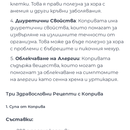
клетки. Това я прави полезна за хора с
анемия и други кръвни заболявания.
Диуретични Свойства
: Копривата има
диуретични свойства, които помагат за
изхвърляне на излишните течности от
организма. Това може да бъде полезно за хора
с проблеми с бъбреците и пикочния мехур.
Облекчаване на Алергии
: Копривата
съдържа вещества, които могат да
помогнат за облекчаване на симптомите
на алергии като сенна хрема и уртикария.
Три Здравословни Рецепти с Коприва
1. Супа от Коприва
Съставки: