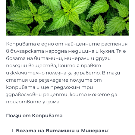
Копривата е едно от най-ценните растения
в българската народна медицина и кухня. Тя е
богата на витамини, минерали и други
полезни вещества, които я правят
изключително полезна за здравето. В тази
статия ще разгледаме ползите от
копривата и ще предложим три
здравословни рецепти, които можете да
приготвите у дома.
Ползи от Копривата
Богата на Витамини и Минерали
: