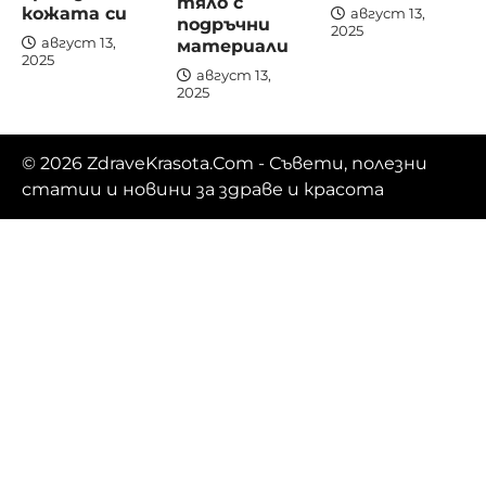
тяло с
кожата си
август 13,
подръчни
2025
материали
август 13,
2025
август 13,
2025
© 2026
ZdraveKrasota.Com
- Съвети, полезни
статии и новини за здраве и красота