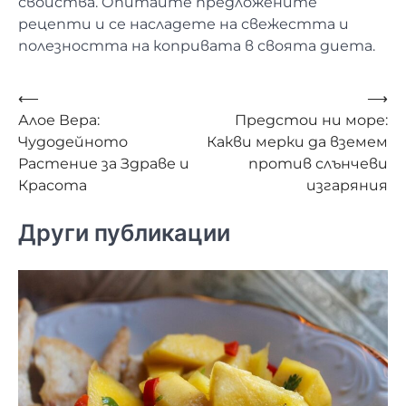
свойства. Опитайте предложените
рецепти и се насладете на свежестта и
полезността на копривата в своята диета.
Навигация
⟵
⟶
Алое Вера:
Предстои ни море:
Чудодейното
Какви мерки да вземем
Растение за Здраве и
против слънчеви
Красота
изгаряния
Други публикации