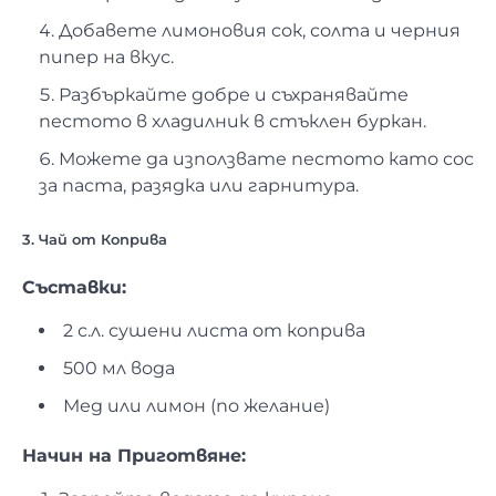
Добавете лимоновия сок, солта и черния
пипер на вкус.
Разбъркайте добре и съхранявайте
пестото в хладилник в стъклен буркан.
Можете да използвате пестото като сос
за паста, разядка или гарнитура.
3. Чай от Коприва
Съставки:
2 с.л. сушени листа от коприва
500 мл вода
Мед или лимон (по желание)
Начин на Приготвяне: