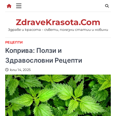
Skip
to
content
ZdraveKrasota.Com
Здраве и красота – съвети, полезни статии и новини
РЕЦЕПТИ
Коприва: Ползи и
Здравословни Рецепти
юли 14, 2025