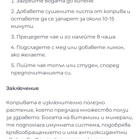
Загрейте водата до кипене.
Добавете сушените листа от коприва и
оставете да се запарят за около 10-15
минути.
Прецедете чая и го налейте в чаша.
Подсладете с мед или добавете лимон,
ако желаете.
Пийте чая топъл или студен, според
предпочитанията си.
Заключение
Копривата е изключително полезно
растение, което предлага множество ползи
за здравето. Богата на витамини и минерали,
тя подпомага имунната система, подобрява
кръвообращението и има антиоксидантни