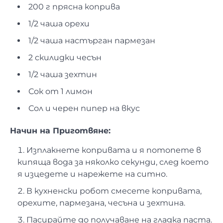
200 г прясна коприва
1/2 чаша орехи
1/2 чаша настърган пармезан
2 скилидки чесън
1/2 чаша зехтин
Сок от 1 лимон
Сол и черен пипер на вкус
Начин на Приготвяне:
Изплакнете копривата и я потопете в
кипяща вода за няколко секунди, след което
я изцедете и нарежете на ситно.
В кухненски робот смесете копривата,
орехите, пармезана, чесъна и зехтина.
Пасирайте до получаване на гладка паста.