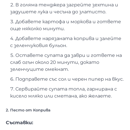
В голяма тенджера загрейте зехтина и
задушете лука и чесъна до златисто.
Добавете картофа и моркова и гответе
още няколко минути.
Добавете нарязаната коприва и залейте
с зеленчуковия бульон.
Оставете супата да заври и гответе на
слаб огън около 20 минути, докато
зеленчуците омекнат.
Подправете със сол и черен пипер на вкус.
Сервирайте супата топла, гарнирана с
кисело мляко или сметана, ако желаете.
2. Песто от Коприва
Съставки: