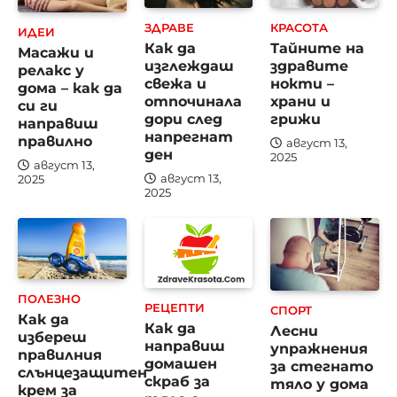
ЗДРАВЕ
КРАСОТА
ИДЕИ
Как да
Тайните на
Масажи и
изглеждаш
здравите
релакс у
свежа и
нокти –
дома – как да
отпочинала
храни и
си ги
дори след
грижи
направиш
напрегнат
правилно
август 13,
ден
2025
август 13,
август 13,
2025
2025
ПОЛЕЗНО
РЕЦЕПТИ
СПОРТ
Как да
Как да
Лесни
избереш
направиш
упражнения
правилния
домашен
за стегнато
слънцезащитен
скраб за
тяло у дома
крем за