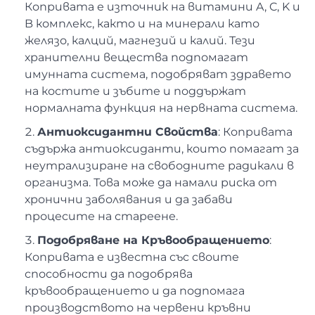
Копривата е източник на витамини A, C, K и
B комплекс, както и на минерали като
желязо, калций, магнезий и калий. Тези
хранителни вещества подпомагат
имунната система, подобряват здравето
на костите и зъбите и поддържат
нормалната функция на нервната система.
Антиоксидантни Свойства
: Копривата
съдържа антиоксиданти, които помагат за
неутрализиране на свободните радикали в
организма. Това може да намали риска от
хронични заболявания и да забави
процесите на стареене.
Подобряване на Кръвообращението
:
Копривата е известна със своите
способности да подобрява
кръвообращението и да подпомага
производството на червени кръвни