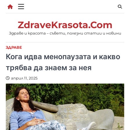
Skip
to
content
ZdraveKrasota.Com
Здраве и красота – съвети, полезни статии и новини
ЗДРАВЕ
Кога идва менопаузата и какво
трябва да знаем за нея
април 11, 2025