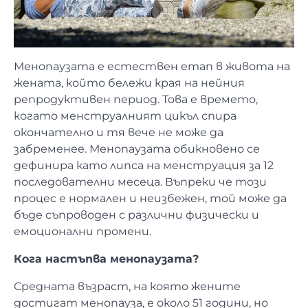
Менопаузата е естествен етап в живота на
жената, който бележи края на нейния
репродуктивен период. Това е времето,
когато менструалният цикъл спира
окончателно и тя вече не може да
забременее. Менопаузата обикновено се
дефинира като липса на менструация за 12
последователни месеца. Въпреки че този
процес е нормален и неизбежен, той може да
бъде съпроводен с различни физически и
емоционални промени.
Кога настъпва менопаузата?
Средната възраст, на която жените
достигат менопауза, е около 51 години, но