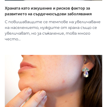
Храната като изкушение и рисков фактор за
развитието на сърдечносъдови заболявания
С повишаващите се темпове на увеличаване
на населението, нуждите от храна също се
увеличават, но за съжаление, това много
често…