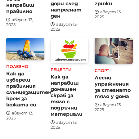
дори след
грижи
направиш
напрегнат
правилно
август 13,
ден
2025
август 13,
август 13,
2025
2025
ПОЛЕЗНО
РЕЦЕПТИ
СПОРТ
Как да
Как да
Лесни
избереш
направиш
упражнения
правилния
домашен
за стегнато
слънцезащитен
скраб за
тяло у дома
крем за
тяло с
кожата си
август 13,
подръчни
2025
материали
август 13,
2025
август 13,
2025