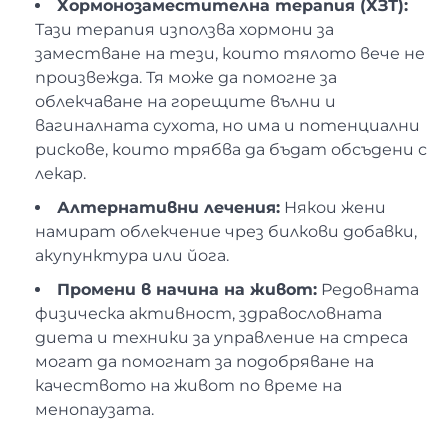
Хормонозаместителна терапия (ХЗТ):
Тази терапия използва хормони за
заместване на тези, които тялото вече не
произвежда. Тя може да помогне за
облекчаване на горещите вълни и
вагиналната сухота, но има и потенциални
рискове, които трябва да бъдат обсъдени с
лекар.
Алтернативни лечения:
Някои жени
намират облекчение чрез билкови добавки,
акупунктура или йога.
Промени в начина на живот:
Редовната
физическа активност, здравословната
диета и техники за управление на стреса
могат да помогнат за подобряване на
качеството на живот по време на
менопаузата.