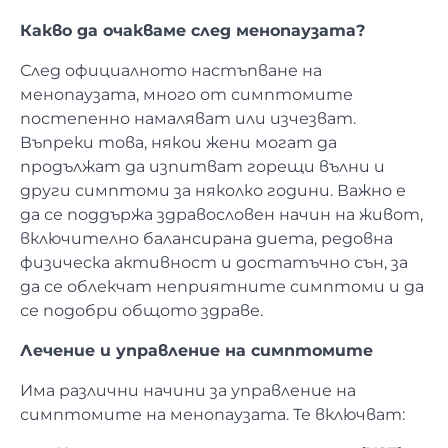
Какво да очакваме след менопаузата?
След официалното настъпване на
менопаузата, много от симптомите
постепенно намаляват или изчезват.
Въпреки това, някои жени могат да
продължат да изпитват горещи вълни и
други симптоми за няколко години. Важно е
да се поддържа здравословен начин на живот,
включително балансирана диета, редовна
физическа активност и достатъчно сън, за
да се облекчат неприятните симптоми и да
се подобри общото здраве.
Лечение и управление на симптомите
Има различни начини за управление на
симптомите на менопаузата. Те включват: