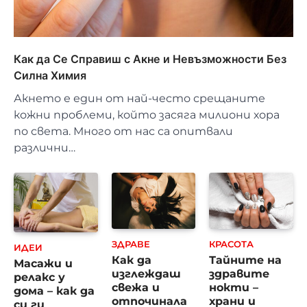
Как да Се Справиш с Акне и Невъзможности Без
Силна Химия
Акнето е един от най-често срещаните
кожни проблеми, който засяга милиони хора
по света. Много от нас са опитвали
различни…
ЗДРАВЕ
КРАСОТА
ИДЕИ
Как да
Тайните на
Масажи и
изглеждаш
здравите
релакс у
свежа и
нокти –
дома – как да
отпочинала
храни и
си ги