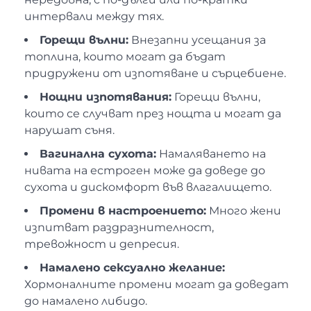
интервали между тях.
Горещи вълни:
Внезапни усещания за
топлина, които могат да бъдат
придружени от изпотяване и сърцебиене.
Нощни изпотявания:
Горещи вълни,
които се случват през нощта и могат да
нарушат съня.
Вагинална сухота:
Намаляването на
нивата на естроген може да доведе до
сухота и дискомфорт във влагалището.
Промени в настроението:
Много жени
изпитват раздразнителност,
тревожност и депресия.
Намалено сексуално желание:
Хормоналните промени могат да доведат
до намалено либидо.