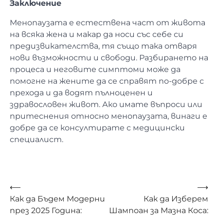
Заключение
Менопаузата е естествена част от живота
на всяка жена и макар да носи със себе си
предизвикателства, тя също така отваря
нови възможности и свободи. Разбирането на
процеса и неговите симптоми може да
помогне на жените да се справят по-добре с
прехода и да водят пълноценен и
здравословен живот. Ако имате въпроси или
притеснения относно менопаузата, винаги е
добре да се консултирате с медицински
специалист.
Навигация
⟵
⟶
Как да Бъдем Модерни
Как да Изберем
през 2025 Година:
Шампоан за Мазна Коса: