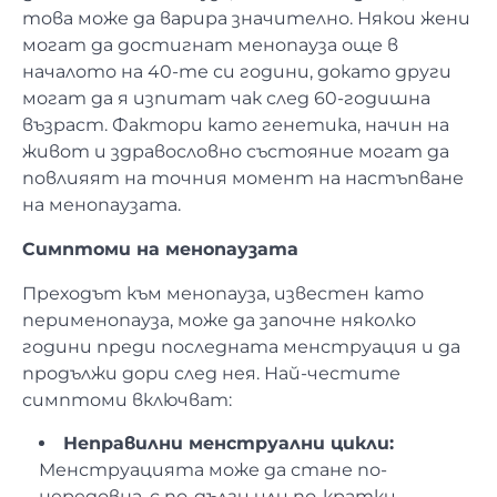
това може да варира значително. Някои жени
могат да достигнат менопауза още в
началото на 40-те си години, докато други
могат да я изпитат чак след 60-годишна
възраст. Фактори като генетика, начин на
живот и здравословно състояние могат да
повлияят на точния момент на настъпване
на менопаузата.
Симптоми на менопаузата
Преходът към менопауза, известен като
перименопауза, може да започне няколко
години преди последната менструация и да
продължи дори след нея. Най-честите
симптоми включват:
Неправилни менструални цикли:
Менструацията може да стане по-
нередовна, с по-дълги или по-кратки