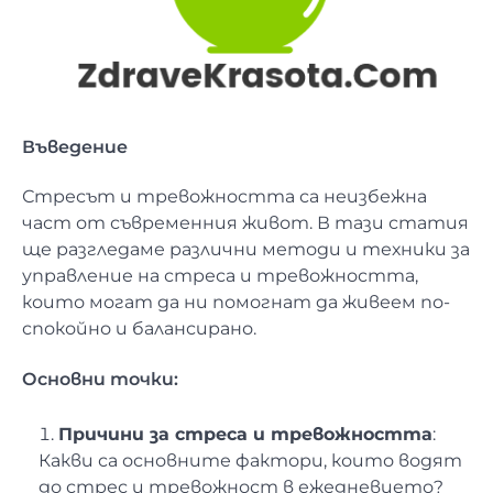
Въведение
Стресът и тревожността са неизбежна
част от съвременния живот. В тази статия
ще разгледаме различни методи и техники за
управление на стреса и тревожността,
които могат да ни помогнат да живеем по-
спокойно и балансирано.
Основни точки:
Причини за стреса и тревожността
:
Какви са основните фактори, които водят
до стрес и тревожност в ежедневието?