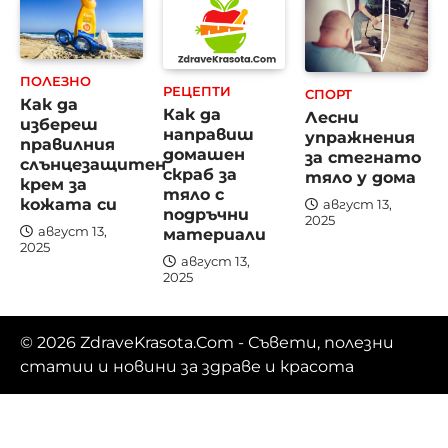
ПОЛЕЗНО
РЕЦЕПТИ
СПОРТ
Как да
Как да
Лесни
избереш
направиш
упражнения
правилния
домашен
за стегнато
слънцезащитен
скраб за
тяло у дома
крем за
тяло с
кожата си
август 13,
подръчни
2025
материали
август 13,
2025
август 13,
2025
© 2026
ZdraveKrasota.Com
- Съвети, полезни
статии и новини за здраве и красота