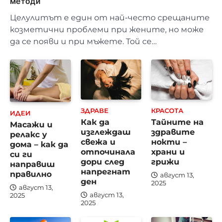
методи
Целулитът е един от най-често срещаните
козметични проблеми при жените, но може
да се появи и при мъжете. Той се…
ЗДРАВЕ
КРАСОТА
ИДЕИ
Как да
Тайните на
Масажи и
изглеждаш
здравите
релакс у
свежа и
нокти –
дома – как да
отпочинала
храни и
си ги
дори след
грижи
направиш
напрегнат
правилно
август 13,
ден
2025
август 13,
август 13,
2025
2025