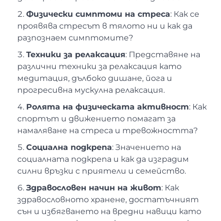
Физически симптоми на стреса
: Как се
проявява стресът в тялото ни и как да
разпознаем симптомите?
Техники за релаксация
: Представяне на
различни техники за релаксация като
медитация, дълбоко дишане, йога и
прогресивна мускулна релаксация.
Ролята на физическата активност
: Как
спортът и движението помагат за
намаляване на стреса и тревожността?
Социална подкрепа
: Значението на
социалната подкрепа и как да изградим
силни връзки с приятели и семейство.
Здравословен начин на живот
: Как
здравословното хранене, достатъчният
сън и избягването на вредни навици като