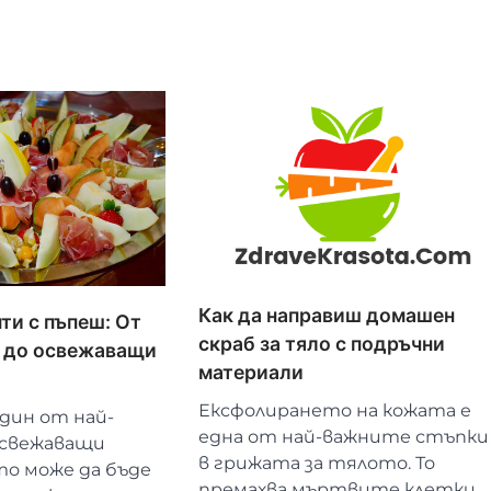
Как да направиш домашен
ти с пъпеш: От
скраб за тяло с подръчни
ш до освежаващи
материали
Ексфолирането на кожата е
дин от най-
една от най-важните стъпки
освежаващи
в грижата за тялото. То
то може да бъде
премахва мъртвите клетки,