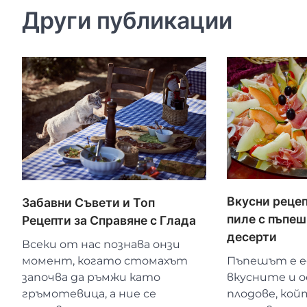
Други публикации
Вкусни рецеп
Забавни Съвети и Топ
пиле с пъпе
Рецепти за Справяне с Глада
десерти
Всеки от нас познава онзи
момент, когато стомахът
Пъпешът е е
започва да ръмжи като
вкусните и 
гръмотевица, а ние се
плодове, кой