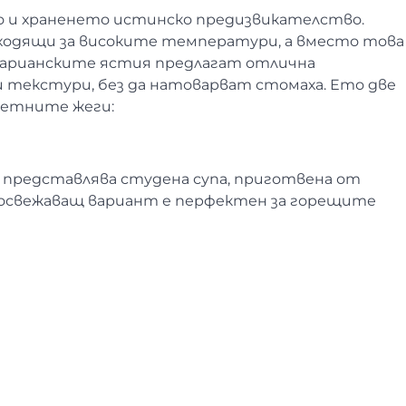
 и храненето истинско предизвикателство.
ходящи за високите температури, а вместо това
етарианските ястия предлагат отлична
и текстури, без да натоварват стомаха. Ето две
 летните жеги:
о представлява студена супа, приготвена от
 и освежаващ вариант е перфектен за горещите