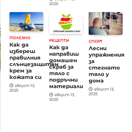
2025
ПОЛЕЗНО
РЕЦЕПТИ
СПОРТ
Как да
Как да
Лесни
избереш
направиш
упражнения
правилния
домашен
за
слънцезащитен
скраб за
стегнато
крем за
тяло с
тяло у
кожата си
подръчни
дома
материали
август 13,
август 13,
2025
2025
август 13,
2025