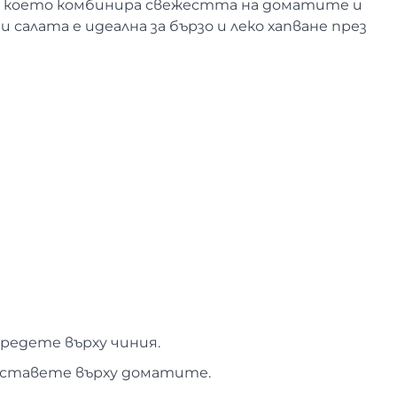
е, което комбинира свежестта на доматите и
 салата е идеална за бързо и леко хапване през
редете върху чиния.
оставете върху доматите.