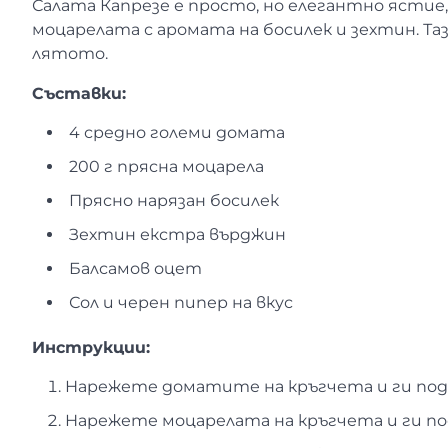
Салата Капрезе е просто, но елегантно ясти
моцарелата с аромата на босилек и зехтин. Тази
лятото.
Съставки:
4 средно големи домата
200 г прясна моцарела
Прясно нарязан босилек
Зехтин екстра върджин
Балсамов оцет
Сол и черен пипер на вкус
Инструкции:
Нарежете доматите на кръгчета и ги под
Нарежете моцарелата на кръгчета и ги п