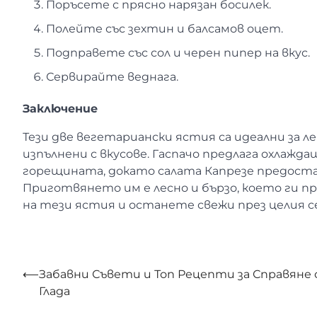
Поръсете с прясно нарязан босилек.
Полейте със зехтин и балсамов оцет.
Подправете със сол и черен пипер на вкус.
Сервирайте веднага.
Заключение
Тези две вегетариански ястия са идеални за л
изпълнени с вкусове. Гаспачо предлага охлажда
горещината, докато салата Капрезе предостав
Приготвянето им е лесно и бързо, което ги п
на тези ястия и останете свежи през целия с
Навигация
⟵
Забавни Съвети и Топ Рецепти за Справяне 
Глада