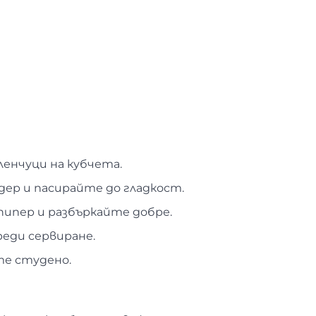
енчуци на кубчета.
дер и пасирайте до гладкост.
пипер и разбъркайте добре.
реди сервиране.
те студено.