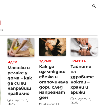
m
ни
ЗДРАВЕ
КРАСОТА
ИДЕИ
Как да
Тайните
Масажи и
изглеждаш
на
релакс у
свежа и
здравите
дома – как
отпочинала
нокти –
да си ги
дори след
храни и
направиш
напрегнат
грижи
правилно
ден
август 13,
август 13,
2025
2025
август 13,