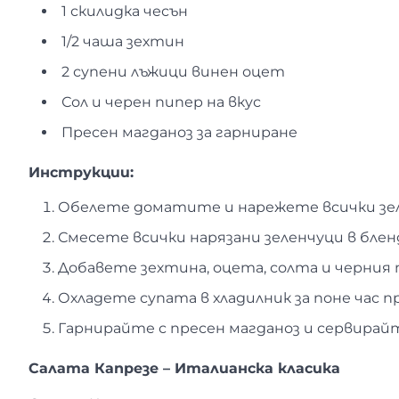
1 скилидка чесън
1/2 чаша зехтин
2 супени лъжици винен оцет
Сол и черен пипер на вкус
Пресен магданоз за гарниране
Инструкции:
Обелете доматите и нарежете всички зел
Смесете всички нарязани зеленчуци в блен
Добавете зехтина, оцета, солта и черния 
Охладете супата в хладилник за поне час п
Гарнирайте с пресен магданоз и сервирай
Салата Капрезе – Италианска класика