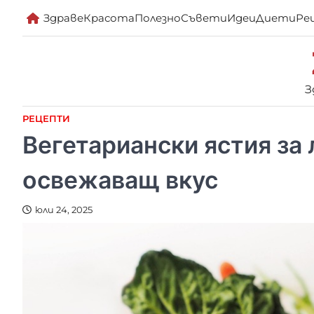
Skip
Здраве
Красота
Полезно
Съвети
Идеи
Диети
Ре
to
content
З
РЕЦЕПТИ
Вегетариански ястия за 
освежаващ вкус
юли 24, 2025