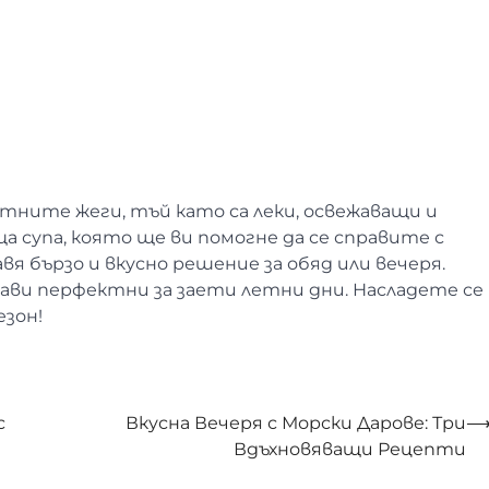
етните жеги, тъй като са леки, освежаващи и
ща супа, която ще ви помогне да се справите с
я бързо и вкусно решение за обяд или вечеря.
рави перфектни за заети летни дни. Насладете се
езон!
с
Вкусна Вечеря с Морски Дарове: Три
Вдъхновяващи Рецепти