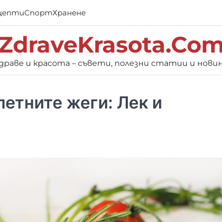
цепти
Спорт
Хранене
ZdraveKrasota.Co
драве и красота – съвети, полезни статии и нови
летните жеги: Лек и