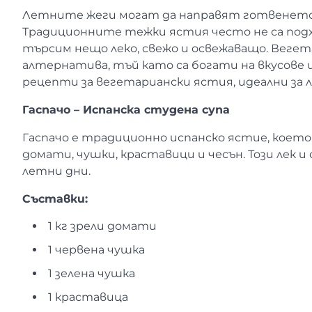
Летните жеги могат да направят готвенето
Традиционните тежки ястия често не са под
търсим нещо леко, свежо и освежаващо. Вег
алтернатива, тъй като са богати на вкусове 
рецепти за вегетариански ястия, идеални за
Гаспачо – Испанска студена супа
Гаспачо е традиционно испанско ястие, коет
домати, чушки, краставици и чесън. Този лек
летни дни.
Съставки:
1 кг зрели домати
1 червена чушка
1 зелена чушка
1 краставица